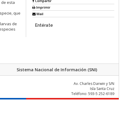
Compartir
n de esta
Imprimir
especie, que
Mail
 larvas de
Entérate
 especies
Sistema Nacional de Información (SNI)
Av. Charles Darwin y S/N
Isla Santa Cruz
Teléfono: 593-5 252-6189