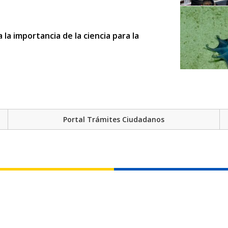
a importancia de la ciencia para la
Portal Trámites Ciudadanos
arinos con un plan de manejo actualizado
ribuye al aprendizaje de más de 2.000
to Curricular
al Galápagos: compromiso con la