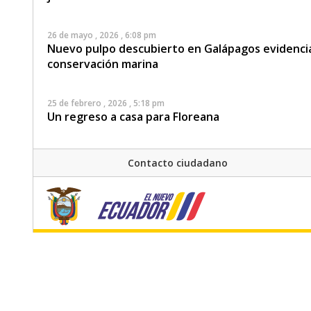
26 de mayo , 2026 , 6:08 pm
Nuevo pulpo descubierto en Galápagos evidencia l
conservación marina
25 de febrero , 2026 , 5:18 pm
Un regreso a casa para Floreana
28 de octubre , 2025 , 10:59 am
Contacto ciudadano
Galápagos refuerza la protección de los lobos m
en la Isla San Cristóbal
7 de agosto , 2025 , 9:09 am
La Dirección del Parque Nacional Galápagos cont
estudiantes, a través del Programa Fortalecimien
25 de julio , 2025 , 1:00 am
Carlos Ortega, nuevo Director del Parque Nacion