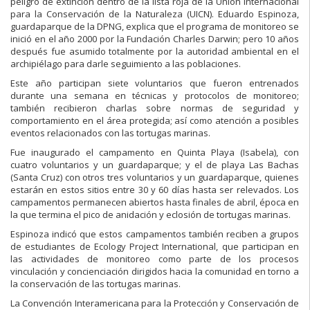
peligro de extinción dentro de la lista roja de la Unión Internacional
para la Conservación de la Naturaleza (UICN). Eduardo Espinoza,
guardaparque de la DPNG, explica que el programa de monitoreo se
inició en el año 2000 por la Fundación Charles Darwin; pero 10 años
después fue asumido totalmente por la autoridad ambiental en el
archipiélago para darle seguimiento a las poblaciones.
Este año participan siete voluntarios que fueron entrenados
durante una semana en técnicas y protocolos de monitoreo;
también recibieron charlas sobre normas de seguridad y
comportamiento en el área protegida; así como atención a posibles
eventos relacionados con las tortugas marinas.
Fue inaugurado el campamento en Quinta Playa (Isabela), con
cuatro voluntarios y un guardaparque; y el de playa Las Bachas
(Santa Cruz) con otros tres voluntarios y un guardaparque, quienes
estarán en estos sitios entre 30 y 60 días hasta ser relevados. Los
campamentos permanecen abiertos hasta finales de abril, época en
la que termina el pico de anidación y eclosión de tortugas marinas.
Espinoza indicó que estos campamentos también reciben a grupos
de estudiantes de Ecology Project International, que participan en
las actividades de monitoreo como parte de los procesos
vinculación y concienciación dirigidos hacia la comunidad en torno a
la conservación de las tortugas marinas.
La Convención Interamericana para la Protección y Conservación de