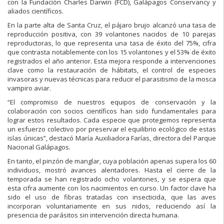
con la Fundación Charles Darwin (FCD), Galápagos Conservancy y
aliados científicos.
En la parte alta de Santa Cruz, el pájaro brujo alcanzó una tasa de
reproducción positiva, con 39 volantones nacidos de 10 parejas
reproductoras, lo que representa una tasa de éxito del 75%, cifra
que contrasta notablemente con los 15 volantones y el 53% de éxito
registrados el año anterior. Esta mejora responde a intervenciones
clave como la restauración de hábitats, el control de especies
invasoras y nuevas técnicas para reducir el parasitismo de la mosca
vampiro aviar.
“El compromiso de nuestros equipos de conservación y la
colaboración con socios científicos han sido fundamentales para
lograr estos resultados. Cada especie que protegemos representa
un esfuerzo colectivo por preservar el equilibrio ecológico de estas
islas únicas”, destacó María Auxiliadora Farías, directora del Parque
Nacional Galápagos.
En tanto, el pinzón de manglar, cuya población apenas supera los 60
individuos, mostró avances alentadores. Hasta el cierre de la
temporada se han registrado ocho volantones, y se espera que
esta cifra aumente con los nacimientos en curso. Un factor clave ha
sido el uso de fibras tratadas con insecticida, que las aves
incorporan voluntariamente en sus nidos, reduciendo así la
presencia de parásitos sin intervención directa humana.