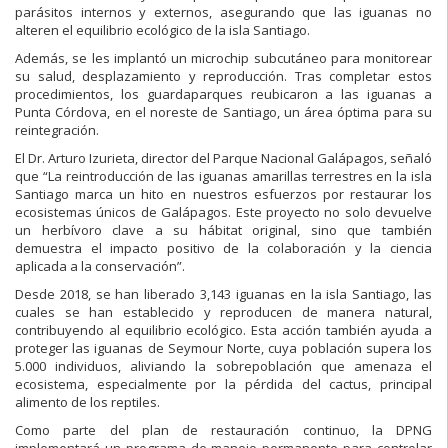
parásitos internos y externos, asegurando que las iguanas no
alteren el equilibrio ecológico de la isla Santiago.
Además, se les implantó un microchip subcutáneo para monitorear
su salud, desplazamiento y reproducción. Tras completar estos
procedimientos, los guardaparques reubicaron a las iguanas a
Punta Córdova, en el noreste de Santiago, un área óptima para su
reintegración.
El Dr. Arturo Izurieta, director del Parque Nacional Galápagos, señaló
que “La reintroducción de las iguanas amarillas terrestres en la isla
Santiago marca un hito en nuestros esfuerzos por restaurar los
ecosistemas únicos de Galápagos. Este proyecto no solo devuelve
un herbívoro clave a su hábitat original, sino que también
demuestra el impacto positivo de la colaboración y la ciencia
aplicada a la conservación”.
Desde 2018, se han liberado 3,143 iguanas en la isla Santiago, las
cuales se han establecido y reproducen de manera natural,
contribuyendo al equilibrio ecológico. Esta acción también ayuda a
proteger las iguanas de Seymour Norte, cuya población supera los
5.000 individuos, aliviando la sobrepoblación que amenaza el
ecosistema, especialmente por la pérdida del cactus, principal
alimento de los reptiles.
Como parte del plan de restauración continuo, la DPNG
implementará un programa de manejo permanente para controlar