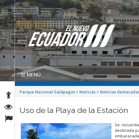
MENÚ
Parque Nacional Galápagos
>
Noticias
>
Noticias destacada
Uso de la Playa de la Estación
Se recuerda
destinada pa
embarazadas