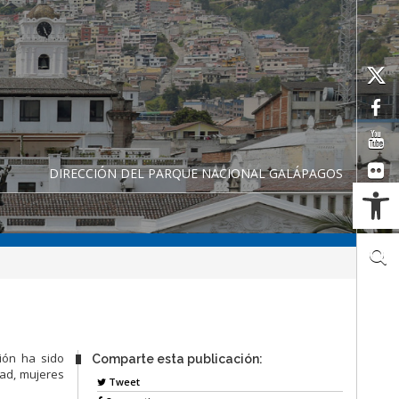
DIRECCIÓN DEL PARQUE NACIONAL GALÁPAGOS
Ab
ión ha sido
Comparte esta publicación:
dad, mujeres
Tweet