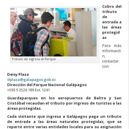
Cobro del
tributo
de
entrada a
las áreas
protegid
as
Para más
informació
n,
Tributo de ingreso al Parque
contactar
con:
Deisy Plaza
dplaza@galapagos.gob.ec
Dirección del Parque Nacional Galápagos
+593 5 2526 189 Ext. 1241
Guardaparques en los aeropuertos de Baltra y San
Cristóbal recaudan el tributo por ingreso de turistas a las
áreas protegidas.
Cada visitante que ingresa a Galápagos paga un tributo
de entrada a las áreas naturales protegidas, que se
reparte entre varias
entidades locales para su asignación