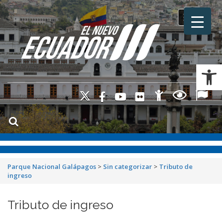
Toggle na
Ab
Parque Nacional Galápagos
>
Sin categorizar
>
Tributo de
ingreso
Tributo de ingreso