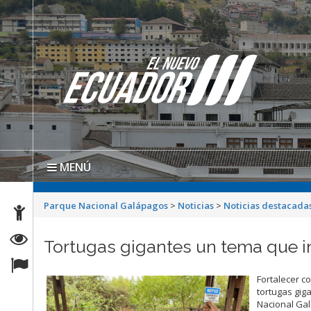
MENÚ
Parque Nacional Galápagos
>
Noticias
>
Noticias destacada
Tortugas gigantes un tema que i
Fortalecer c
tortugas gig
Nacional Gal