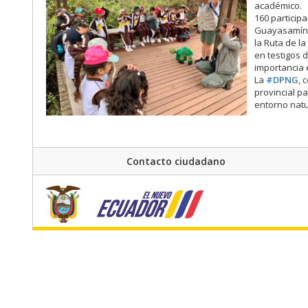
académico.
160 particip
Guayasamín y
la Ruta de la
en testigos 
importancia 
La
#DPNG
, 
provincial p
entorno natu
Contacto ciudadano