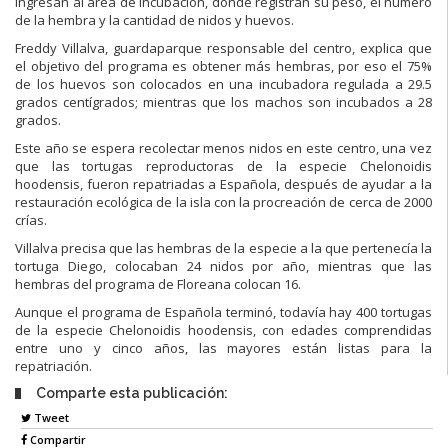
ingresan al área de incubación, donde registran su peso, el número
de la hembra y la cantidad de nidos y huevos.
Freddy Villalva, guardaparque responsable del centro, explica que
el objetivo del programa es obtener más hembras, por eso el 75%
de los huevos son colocados en una incubadora regulada a 29.5
grados centígrados; mientras que los machos son incubados a 28
grados.
Este año se espera recolectar menos nidos en este centro, una vez
que las tortugas reproductoras de la especie Chelonoidis
hoodensis, fueron repatriadas a Española, después de ayudar a la
restauración ecológica de la isla con la procreación de cerca de 2000
crías.
Villalva precisa que las hembras de la especie a la que pertenecía la
tortuga Diego, colocaban 24 nidos por año, mientras que las
hembras del programa de Floreana colocan 16.
Aunque el programa de Española terminó, todavía hay 400 tortugas
de la especie Chelonoidis hoodensis, con edades comprendidas
entre uno y cinco años, las mayores están listas para la
repatriación.
Comparte esta publicación:
Tweet
Compartir