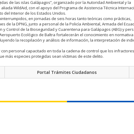
idas de las islas Galápagos”, organizado por la Autoridad Ambiental y la
 aliada WildAid, con el apoyo del Programa de Asistencia Técnica Internac
 del Interior de los Estados Unidos.
ininterrumpidos, en jornadas de seis horas tanto teóricas como prácticas,
s de la DPNG, junto a personal de la Policía Ambiental, Armada del Ecua
n y Control de la Bioseguridad y Cuarentena para Galápagos (ABG) y per
 Aeropuerto Ecológico de Baltra fortalecerán el conocimiento en normativa 
luyendo la recopilación y análisis de información, la interpretación de indic
 con personal capacitado en toda la cadena de control que los infractor
 que más especies protegidas sean víctimas de este delito.
Portal Trámites Ciudadanos