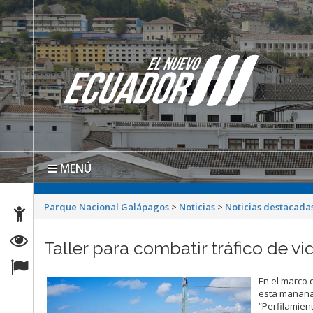
MENÚ
Parque Nacional Galápagos
>
Noticias
>
Noticias destacada
Taller para combatir tráfico de v
En el marco 
esta mañana 
“Perfilamient