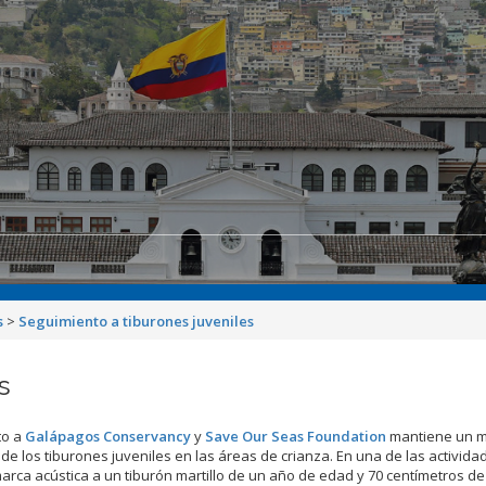
s
>
Seguimiento a tiburones juveniles
s
to a
Galápagos Conservancy
y
Save Our Seas Foundation
mantiene un m
e los tiburones juveniles en las áreas de crianza. En una de las activida
arca acústica a un tiburón martillo de un año de edad y 70 centímetros de 