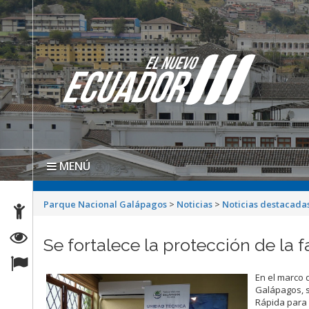
MENÚ
Parque Nacional Galápagos
>
Noticias
>
Noticias destacada
Se fortalece la protección de la 
En el marco 
Galápagos, 
Rápida para f