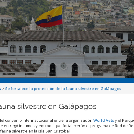
s
>
Se fortalece la protección de la fauna silvestre en Galápagos
fauna silvestre en Galápagos
del convenio interinstitucional entre la organización
World Vets
y el Parqu
se entregó insumos y equipos que fortalecerán el programa de Red de R
auna silvestre en la isla San Cristóbal.