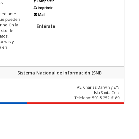
Compartir
cra
Imprimir
 mediante
Mail
 que pueden
ino. En la
Entérate
éxito de
atos.
iurnas y
a en
Sistema Nacional de Información (SNI)
Av. Charles Darwin y S/N
Isla Santa Cruz
Teléfono: 593-5 252-6189