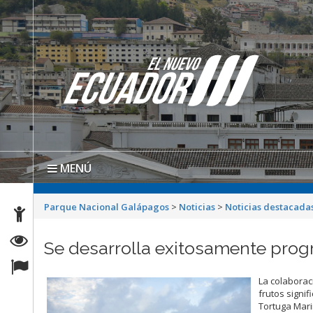
MENÚ
Parque Nacional Galápagos
>
Noticias
>
Noticias destacada
Se desarrolla exitosamente prog
La colaborac
frutos signif
Tortuga Mari