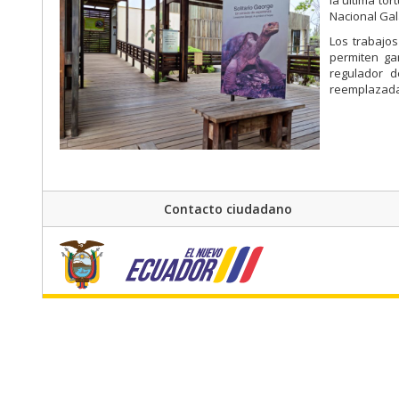
la última tor
Nacional Ga
Los trabajo
permiten ga
regulador d
reemplazada
Contacto ciudadano