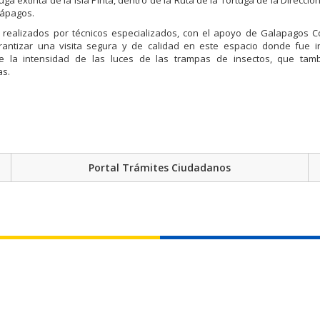
tuga extinta de la isla Pinta, dentro de la Ruta de la Tortuga de la Direcci
lápagos.
s realizados por técnicos especializados, con el apoyo de Galapagos C
rantizar una visita segura y de calidad en este espacio donde fue i
e la intensidad de las luces de las trampas de insectos, que tam
s.
Portal Trámites Ciudadanos