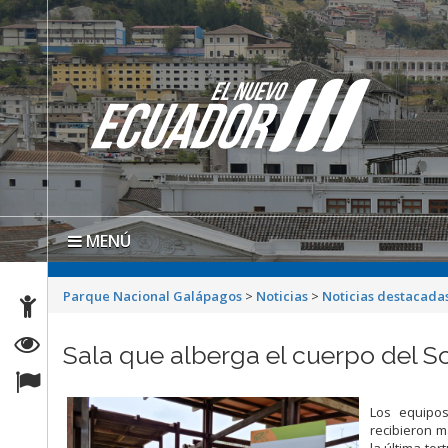
MENÚ
Parque Nacional Galápagos
>
Noticias
>
Noticias destacada
Sala que alberga el cuerpo del S
Los equipos
recibieron m