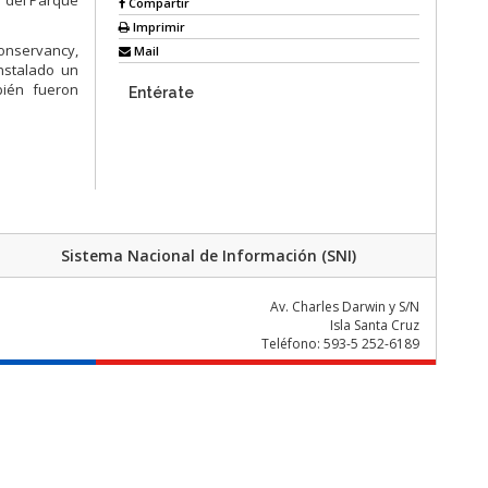
ón del Parque
Compartir
Imprimir
onservancy,
Mail
nstalado un
bién fueron
Entérate
Sistema Nacional de Información (SNI)
Av. Charles Darwin y S/N
Isla Santa Cruz
Teléfono: 593-5 252-6189