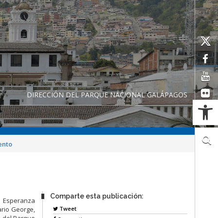
DIRECCIÓN DEL PARQUE NACIONAL GALÁPAGOS
Ab
ento
Comparte esta publicación:
e Esperanza
Tweet
ario George,