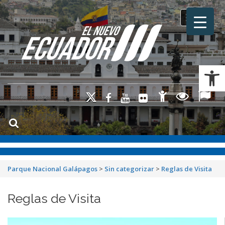
Toggle na
Ab
Parque Nacional Galápagos
>
Sin categorizar
>
Reglas de Visita
Reglas de Visita