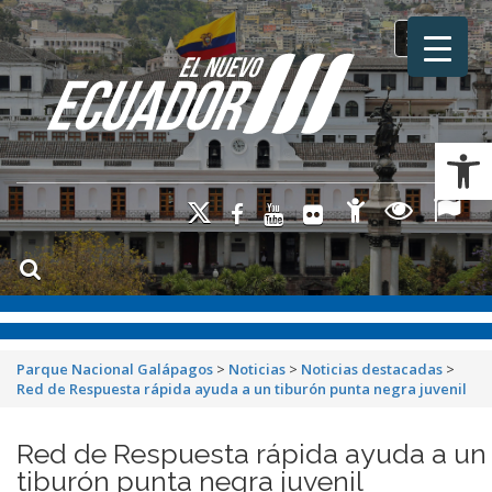
Toggle na
Ab
Parque Nacional Galápagos
>
Noticias
>
Noticias destacadas
>
Red de Respuesta rápida ayuda a un tiburón punta negra juvenil
Red de Respuesta rápida ayuda a un
tiburón punta negra juvenil