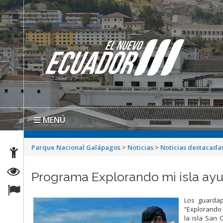
MENÚ
Parque Nacional Galápagos
>
Noticias
>
Noticias destacada
Programa Explorando mi isla ayu
Los guardap
“Explorando 
la isla San