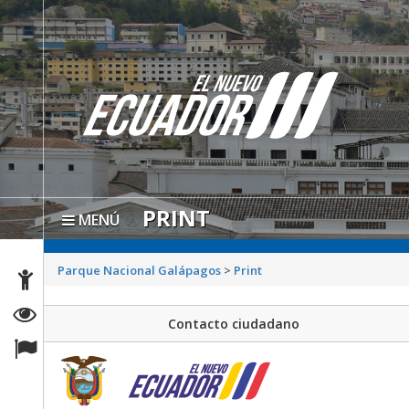
PRINT
MENÚ
Parque Nacional Galápagos
>
Print
Contacto ciudadano