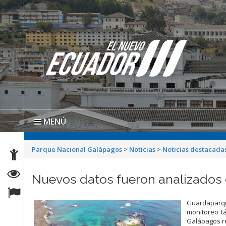
MENÚ
Parque Nacional Galápagos
>
Noticias
>
Noticias destacada
Nuevos datos fueron analizados 
Guardaparqu
monitoreo t
Galápagos re