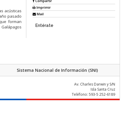
Compartir
Imprimir
as acústicas
Mail
l año pasado
 que forman
Entérate
e Galápagos
Sistema Nacional de Información (SNI)
Av. Charles Darwin y S/N
Isla Santa Cruz
Teléfono: 593-5 252-6189