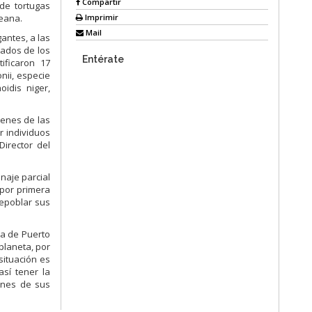
Compartir
 de tortugas
Imprimir
reana.
Mail
antes, a las
tados de los
Entérate
ificaron 17
nii, especie
oidis niger,
genes de las
r individuos
Director del
naje parcial
 por primera
repoblar sus
ea de Puerto
 planeta, por
situación es
así tener la
genes de sus