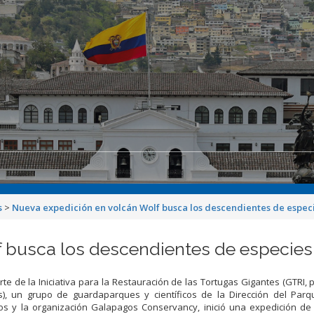
s
>
Nueva expedición en volcán Wolf busca los descendientes de especi
 busca los descendientes de especies 
te de la Iniciativa para la Restauración de las Tortugas Gigantes (GTRI, p
s), un grupo de guardaparques y científicos de la Dirección del Parq
s y la organización Galapagos Conservancy, inició una expedición de 