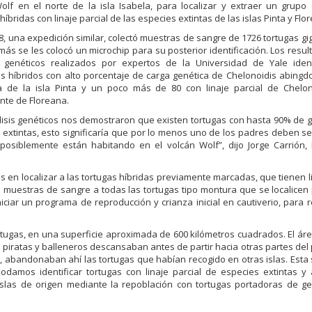
olf en el norte de la isla Isabela, para localizar y extraer un grupo
híbridas con linaje parcial de las especies extintas de las islas Pinta y Flo
8, una expedición similar, colectó muestras de sangre de 1726 tortugas gig
ás se les colocó un microchip para su posterior identificación. Los resul
 genéticos realizados por expertos de la Universidad de Yale ident
os híbridos con alto porcentaje de carga genética de Chelonoidis abingdo
ia de la isla Pinta y un poco más de 80 con linaje parcial de Chelon
nte de Floreana.
lisis genéticos nos demostraron que existen tortugas con hasta 90% de 
 extintas, esto significaría que por lo menos uno de los padres deben se
posiblemente están habitando en el volcán Wolf”, dijo Jorge Carrión, 
s en localizar a las tortugas híbridas previamente marcadas, que tienen li
 muestras de sangre a todas las tortugas tipo montura que se localicen
iniciar un programa de reproducción y crianza inicial en cautiverio, para 
rtugas, en una superficie aproximada de 600 kilómetros cuadrados. El ár
os piratas y balleneros descansaban antes de partir hacia otras partes del
 abandonaban ahí las tortugas que habían recogido en otras islas. Esta 
odamos identificar tortugas con linaje parcial de especies extintas y 
s islas de origen mediante la repoblación con tortugas portadoras de 