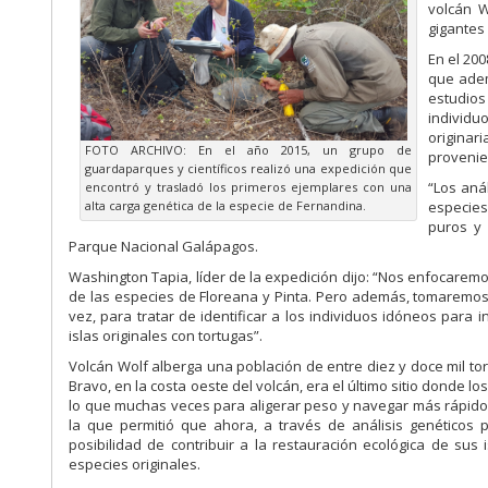
volcán W
gigantes 
En el 200
que adem
estudios
individu
originar
FOTO ARCHIVO: En el año 2015, un grupo de
provenie
guardaparques y científicos realizó una expedición que
“Los aná
encontró y trasladó los primeros ejemplares con una
alta carga genética de la especie de Fernandina.
especies
puros y 
Parque Nacional Galápagos.
Washington Tapia, líder de la expedición dijo: “Nos enfocaremo
de las especies de Floreana y Pinta. Pero además, tomaremos
vez, para tratar de identificar a los individuos idóneos para 
islas originales con tortugas”.
Volcán Wolf alberga una población de entre diez y doce mil to
Bravo, en la costa oeste del volcán, era el último sitio donde l
lo que muchas veces para aligerar peso y navegar más rápido,
la que permitió que ahora, a través de análisis genéticos p
posibilidad de contribuir a la restauración ecológica de su
especies originales.