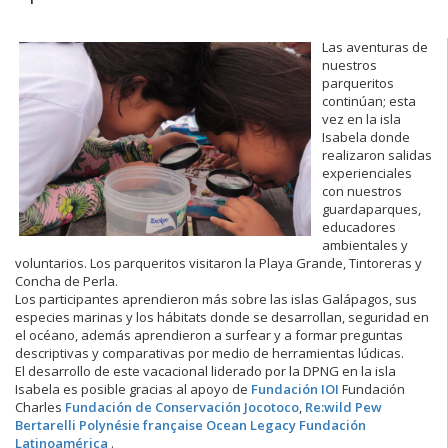
Las aventuras de
nuestros
parqueritos
continúan; esta
vez en la isla
Isabela donde
realizaron salidas
experienciales
con nuestros
guardaparques,
educadores
ambientales y
voluntarios. Los parqueritos visitaron la Playa Grande, Tintoreras y
Concha de Perla.
Los participantes aprendieron más sobre las islas Galápagos, sus
especies marinas y los hábitats donde se desarrollan, seguridad en
el océano, además aprendieron a surfear y a formar preguntas
descriptivas y comparativas por medio de herramientas lúdicas.
El desarrollo de este vacacional liderado por la DPNG en la isla
Isabela es posible gracias al apoyo de
Fundación IOI
Fundación
Charles
Fundación de Conservación Jocotoco
,
Re:wild
Pew
Bertarelli Polynésie française
Ocean Legacy Fundación
Latinoamérica
.