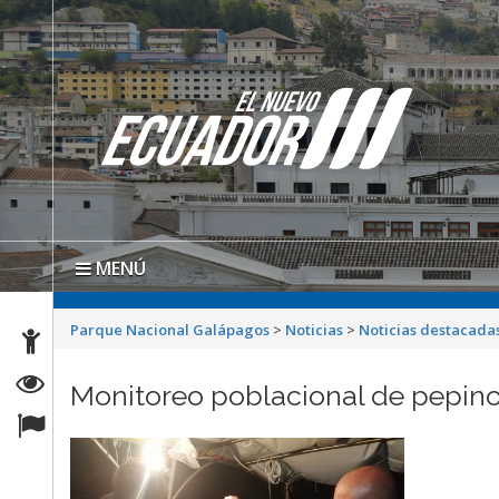
MENÚ
Parque Nacional Galápagos
>
Noticias
>
Noticias destacada
Monitoreo poblacional de pepino