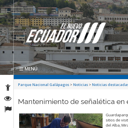
MENÚ
Parque Nacional Galápagos
>
Noticias
>
Noticias destacada
Mantenimiento de señalética en 
Guardaparque
sitios de vi
del Alba, Mi