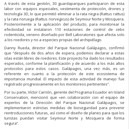
A través de esta gestión, 30 guardaparques participaron de esta
labor con equipos especiales, vestimenta de protección, drones y
tecnología 3D, lo que permitió eliminar a la rata negra (Rattus rattus)
y la rata noruega (Rattus norvegicus) de Seymour Norte y Mosquera.
Posteriormente a la aplicación del producto, para monitorear la
efectividad se instalaron 110 estaciones de control de cebo
rodenticida, veneno diseñado por Bell Laboratories que afecta solo
a los roedores y no a especies propias del archipiélago.
Danny Rueda, director del Parque Nacional Galápagos, confirmó
que “después de dos años de espera, podemos declarar a estas
islas están libres de roedores. Este proyecto ha dado los resultados
esperados, conforme la planificación y de acuerdo a los más altos
protocolos para estos casos. Galápagos, una vez más, es un
referente en cuanto a la protección de este ecosistema de
importancia mundial. El impacto de esta actividad de manejo fue
registrado progresivamente en los monitoreos pertinentes”.
Por su parte, Víctor Carrión, gerente del Programa Ecuador en Island
Conservation, mencionó que «en colaboración con el equipo de
expertos de la Dirección del Parque Nacional Galápagos, se
implementaron estrictas medidas de bioseguridad para prevenir
reintroducciones futuras, así como el diseño de planes para que los
turistas puedan visitar Seymour Norte y Mosquera de forma
segura”.