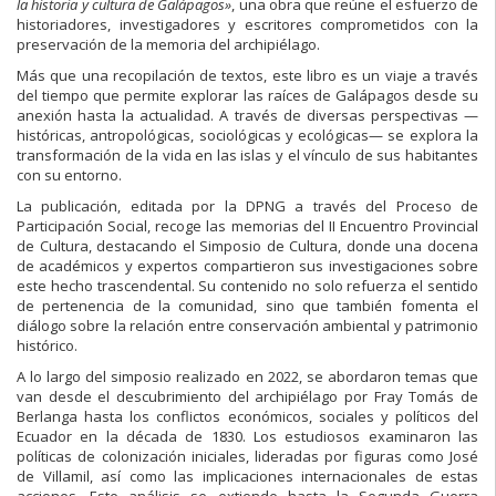
la historia y cultura de Galápagos»
, una obra que reúne el esfuerzo de
historiadores, investigadores y escritores comprometidos con la
preservación de la memoria del archipiélago.
Más que una recopilación de textos, este libro es un viaje a través
del tiempo que permite explorar las raíces de Galápagos desde su
anexión hasta la actualidad. A través de diversas perspectivas —
históricas, antropológicas, sociológicas y ecológicas— se explora la
transformación de la vida en las islas y el vínculo de sus habitantes
con su entorno.
La publicación, editada por la DPNG a través del Proceso de
Participación Social, recoge las memorias del II Encuentro Provincial
de Cultura, destacando el Simposio de Cultura, donde una docena
de académicos y expertos compartieron sus investigaciones sobre
este hecho trascendental. Su contenido no solo refuerza el sentido
de pertenencia de la comunidad, sino que también fomenta el
diálogo sobre la relación entre conservación ambiental y patrimonio
histórico.
A lo largo del simposio realizado en 2022, se abordaron temas que
van desde el descubrimiento del archipiélago por Fray Tomás de
Berlanga hasta los conflictos económicos, sociales y políticos del
Ecuador en la década de 1830. Los estudiosos examinaron las
políticas de colonización iniciales, lideradas por figuras como José
de Villamil, así como las implicaciones internacionales de estas
acciones. Este análisis se extiende hasta la Segunda Guerra