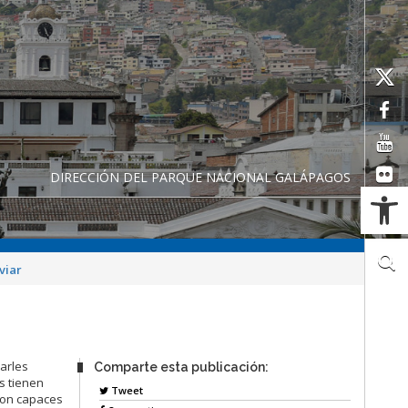
DIRECCIÓN DEL PARQUE NACIONAL GALÁPAGOS
Ab
viar
harles
Comparte esta publicación:
s tienen
Tweet
 son capaces