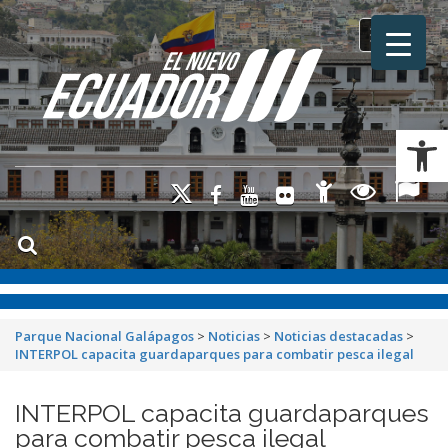
Toggle na
Ab
Parque Nacional Galápagos
>
Noticias
>
Noticias destacadas
>
INTERPOL capacita guardaparques para combatir pesca ilegal
INTERPOL capacita guardaparques
para combatir pesca ilegal