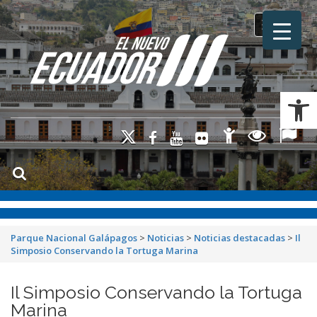
Toggle na
Ab
Parque Nacional Galápagos
>
Noticias
>
Noticias destacadas
>
Il
Simposio Conservando la Tortuga Marina
Il Simposio Conservando la Tortuga
Marina