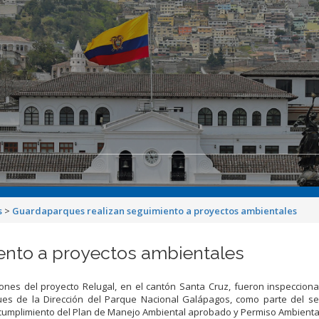
s
>
Guardaparques realizan seguimiento a proyectos ambientales
ento a proyectos ambientales
iones del proyecto Relugal, en el cantón Santa Cruz, fueron inspeccion
es de la Dirección del Parque Nacional Galápagos, como parte del se
 cumplimiento del Plan de Manejo Ambiental aprobado y Permiso Ambienta