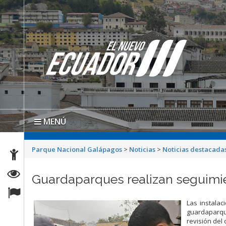
MENÚ
Parque Nacional Galápagos
>
Noticias
>
Noticias destacada
Guardaparques realizan seguimi
Las instalac
guardaparqu
revisión del