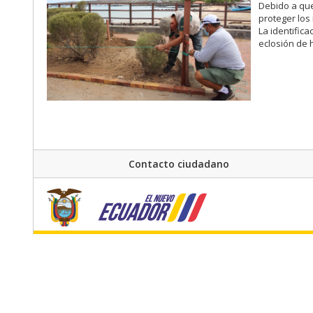
Debido a que
proteger los
La identific
eclosión de 
Contacto ciudadano