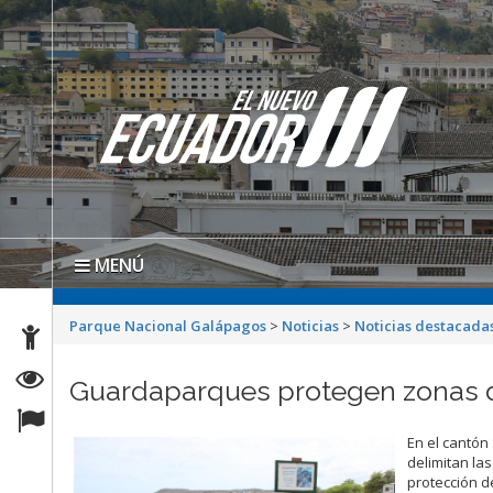
MENÚ
Parque Nacional Galápagos
>
Noticias
>
Noticias destacada
Guardaparques protegen zonas d
En el cantón
delimitan la
protección d