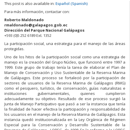
This post is also available in:
Español
(
Spanish
)
Para más información, contactar con:
Roberto Maldonado
rmaldonado@galapagos.gob.ec
Dirección del Parque Nacional Galápagos
+593 (0)5 252 6189 Ext. 1352
La participación social, una estrategia para el manejo de las áreas
protegidas.
Uno de los hitos de la participación social como una estrategia de
manejo es la creación del Grupo Núcleo, que funcionó entre 1997 a
1999. Este grupo de trabajo tenía la tarea de elaborar el Plan de
Manejo de Conservación y Uso Sustentable de la Reserva Marina
de Galápagos. Este proceso se fortaleció por la participación de
sectores de usuarios de la Reserva Marina de Galápagos (RMG)
como el pesquero, turístico, de conservación, guías naturalistas e
instituciones gubernamentales, quienes cumplieron
adecuadamente su objetivo. Resultado de ese proceso surgió la
Junta de Manejo Participativo que pasó a ser la instancia que tenía
la finalidad de hacer efectiva la participación y responsabilidad de
los usuarios en el manejo de la Reserva Marina de Galápagos. Esta
instancia quedó institucionalizada en la Ley Orgánica de Régimen
Especial para la Conservación y Desarrollo Sustentable de la
Provincia de Galápagos –LOREG- de 1998. En la reforma a la LOREG