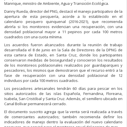
Manrique, ministro de Ambiente, Agua y Transición Ecológica.
Danny Rueda, director del PNG, destacó el manejo participativo de la
apertura de esta pesquería, acorde a lo establecido en el
calendario pesquero quinquenal (2016-2021), que recomienda
abrirla si los monitoreos evidencian una recuperación, con una
densidad poblacional mayor a 11 pepinos por cada 100 metros
cuadrados con una cuota mínima.
Los acuerdos fueron alcanzados durante la reunión de trabajo
desarrollada el 8 de junio en la Sala de Directores de la DPNG de
esta cartera de Estado, en Santa Cruz, donde los participantes
conservaron medidas de bioseguridad y conocieron los resultados
de los monitoreos poblacionales realizados por guardaparques y
pescadores, los mismos que demostraron que el recurso entró a la
fase de recuperación con una densidad poblacional de 12
individuos por cada 100 metros cuadrados.
Los pescadores artesanales tendrán 60 días para pescar en los
sitios autorizados de las islas Española, Fernandina, Floreana,
Isabela, San Cristóbal y Santa Cruz. Además, el semillero ubicado en
Canal Bolívar permanecerá cerrado.
El documento suscrito agrega que la venta será realizada a través
de comerciantes autorizados; también recomienda definir los
indicadores de manejo dentro la evaluación del nuevo calendario
pesquero, que servirá para el monitoreo anual del pepino de mar.