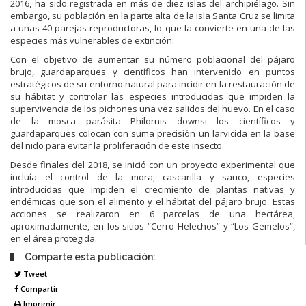
2016, ha sido registrada en más de diez islas del archipiélago. Sin
embargo, su población en la parte alta de la isla Santa Cruz se limita
a unas 40 parejas reproductoras, lo que la convierte en una de las
especies más vulnerables de extinción.
Con el objetivo de aumentar su número poblacional del pájaro
brujo, guardaparques y científicos han intervenido en puntos
estratégicos de su entorno natural para incidir en la restauración de
su hábitat y controlar las especies introducidas que impiden la
supervivencia de los pichones una vez salidos del huevo. En el caso
de la mosca parásita Philornis downsi los científicos y
guardaparques colocan con suma precisión un larvicida en la base
del nido para evitar la proliferación de este insecto.
Desde finales del 2018, se inició con un proyecto experimental que
incluía el control de la mora, cascarilla y sauco, especies
introducidas que impiden el crecimiento de plantas nativas y
endémicas que son el alimento y el hábitat del pájaro brujo. Estas
acciones se realizaron en 6 parcelas de una hectárea,
aproximadamente, en los sitios “Cerro Helechos” y “Los Gemelos”,
en el área protegida.
Comparte esta publicación:
Tweet
Compartir
Imprimir