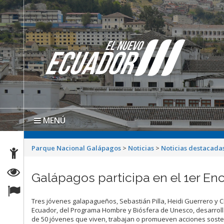
MENÚ
Parque Nacional Galápagos
>
Noticias
>
Noticias destacada
Galápagos participa en el 1er En
Tres jóvenes galapagueños, Sebastián Pilla, Heidi Guerrero y 
Ecuador, del Programa Hombre y Biósfera de Unesco, desarrolla
de 50 jóvenes que viven, trabajan o promueven acciones sosten