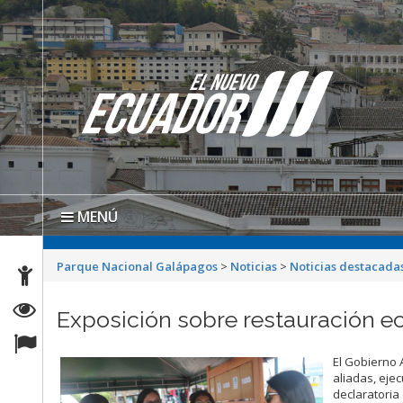
MENÚ
Parque Nacional Galápagos
>
Noticias
>
Noticias destacada
Exposición sobre restauración ec
El Gobierno 
aliadas, eje
declaratoria