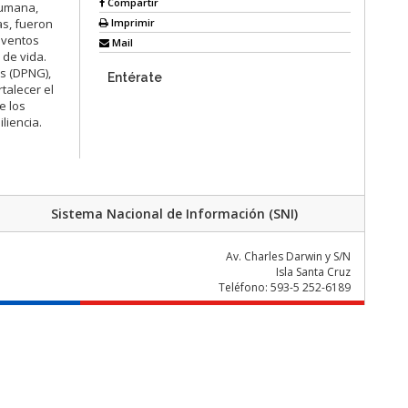
Compartir
humana,
Imprimir
as, fueron
eventos
Mail
 de vida.
os (DPNG),
Entérate
rtalecer el
e los
liencia.
Sistema Nacional de Información (SNI)
Av. Charles Darwin y S/N
Isla Santa Cruz
Teléfono: 593-5 252-6189