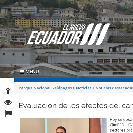
MENÚ
Parque Nacional Galápagos
>
Noticias
>
Noticias destacada
Evaluación de los efectos del c
Hoy se desar
ClimRED – Ga
sectores prod