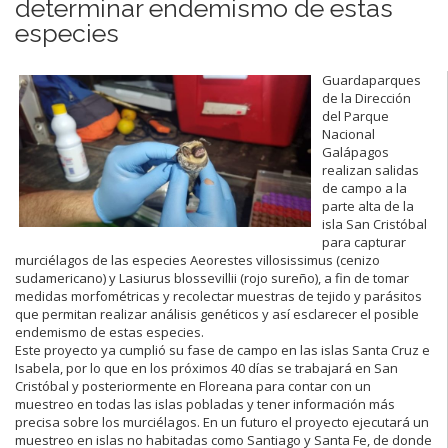
determinar endemismo de estas
especies
Guardaparques
de la Dirección
del Parque
Nacional
Galápagos
realizan salidas
de campo a la
parte alta de la
isla San Cristóbal
para capturar
murciélagos de las especies Aeorestes villosissimus (cenizo
sudamericano) y Lasiurus blossevillii (rojo sureño), a fin de tomar
medidas morfométricas y recolectar muestras de tejido y parásitos
que permitan realizar análisis genéticos y así esclarecer el posible
endemismo de estas especies.
Este proyecto ya cumplió su fase de campo en las islas Santa Cruz e
Isabela, por lo que en los próximos 40 días se trabajará en San
Cristóbal y posteriormente en Floreana para contar con un
muestreo en todas las islas pobladas y tener información más
precisa sobre los murciélagos. En un futuro el proyecto ejecutará un
muestreo en islas no habitadas como Santiago y Santa Fe, de donde