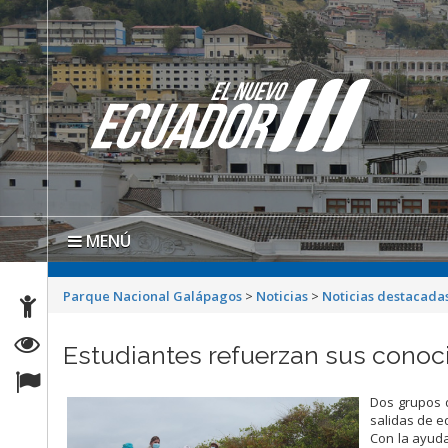
MENÚ
Parque Nacional Galápagos
>
Noticias
>
Noticias destacada
Estudiantes refuerzan sus conoc
Dos grupos d
salidas de e
Con la ayud