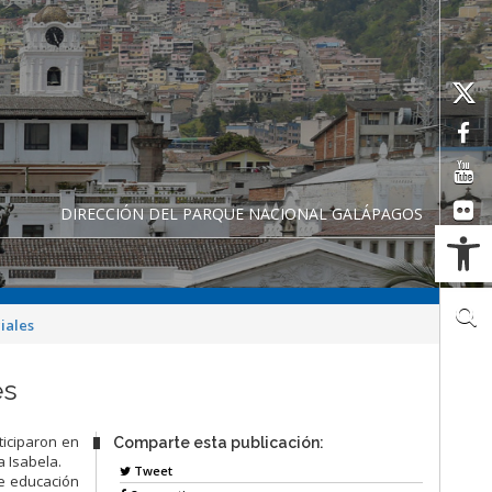
DIRECCIÓN DEL PARQUE NACIONAL GALÁPAGOS
Ab
iales
es
ticiparon en
Comparte esta publicación:
a Isabela.
Tweet
de educación