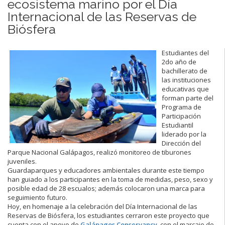
ecosistema marino por el Día
Internacional de las Reservas de
Biósfera
Estudiantes del
2do año de
bachillerato de
las instituciones
educativas que
forman parte del
Programa de
Participación
Estudiantil
liderado por la
Dirección del
Parque Nacional Galápagos, realizó monitoreo de tiburones
juveniles.
Guardaparques y educadores ambientales durante este tiempo
han guiado a los participantes en la toma de medidas, peso, sexo y
posible edad de 28 escualos; además colocaron una marca para
seguimiento futuro.
Hoy, en homenaje a la celebración del Día Internacional de las
Reservas de Biósfera, los estudiantes cerraron este proyecto que
cuenta con el apoyo de
Galápagos Conservancy
, con el marcaje de