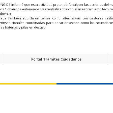
el PNGIDS informó que esta actividad pretende fortalecer las acciones del 
los Gobiernos Autónomos Descentralizados con el asesoramiento técnico
biental.
nada también abordaron temas como alternativas con gestores califi
terinstitucionales coordinadas para sacar desechos como los neumático
las baterías y pilas en desuso.
Portal Trámites Ciudadanos