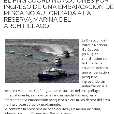
EL PNG COORDINÓ ACCIONES POR
INGRESO DE UNA EMBARCACIÓN DE
PESCA NO AUTORIZADA A LA
RESERVA MARINA DEL
ARCHIPIÉLAGO
La Dirección del
Parque Nacional
Galápagos
(DPNG), en
coordinación con
la Armada del
Ecuador, detectó
una embarcación
pesquera
ingresando sin
autorización a la
Reserva Marina de Galápagos, por el sureste del archipiélago.
Inmediatamente, se movilizó la lancha rápida Makaira, para
interceptar a la embarcación pesquera a siete millas dentro del área
marina protegida aproximadamente.
Se confirmó la presencia de ocho adultos y un menor de edad,
además, se identificaron tres fibras a remolque.