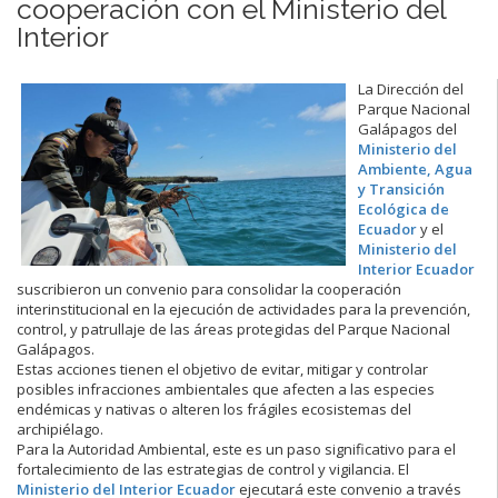
cooperación con el Ministerio del
Interior
La Dirección del
Parque Nacional
Galápagos del
Ministerio del
Ambiente, Agua
y Transición
Ecológica de
Ecuador
y el
Ministerio del
Interior Ecuador
suscribieron un convenio para consolidar la cooperación
interinstitucional en la ejecución de actividades para la prevención,
control, y patrullaje de las áreas protegidas del Parque Nacional
Galápagos.
Estas acciones tienen el objetivo de evitar, mitigar y controlar
posibles infracciones ambientales que afecten a las especies
endémicas y nativas o alteren los frágiles ecosistemas del
archipiélago.
Para la Autoridad Ambiental, este es un paso significativo para el
fortalecimiento de las estrategias de control y vigilancia. El
Ministerio del Interior Ecuador
ejecutará este convenio a través