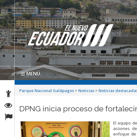
MENÚ
Parque Nacional Galápagos
>
Noticias
>
Noticias destacada
DPNG inicia proceso de fortaleci
El equipo d
acciones de
enfoque de 