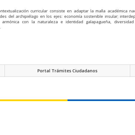
ntextualización curricular consiste en adaptar la malla académica nac
ades del archipiélago en los ejes: economía sostenible insular; interd
a armónica con la naturaleza e identidad galapagueña, diversida
.
Portal Trámites Ciudadanos