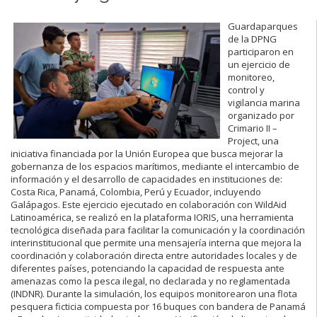
G
uardaparques
de la DPNG
participaron en
un ejercicio de
monitoreo,
control y
vigilancia marina
organizado por
Crimario II –
Project
, una
iniciativa financiada por la Unión Europea que busca mejorar la
gobernanza de los espacios marítimos, mediante el intercambio de
información y el desarrollo de capacidades en instituciones de:
Costa
Rica,
Panamá
,
Colombia
,
Perú
y
Ecuador
, incluyendo
Galápagos
. Este ejercicio ejecutado en colaboración con
WildAid
Latinoamérica
, se realizó en la plataforma
IORIS
, una herramienta
tecnológica diseñada para facilitar la comunicación y la coordinación
interinstitucional que permite una mensajería interna que mejora la
coordinación y colaboración directa entre autoridades locales y de
diferentes países, potenciando la capacidad de respuesta ante
amenazas como la pesca ilegal, no declarada y no reglamentada
(INDNR). Durante la simulación, los equipos monitorearon una flota
pesquera ficticia compuesta por 16 buques con bandera de Panamá