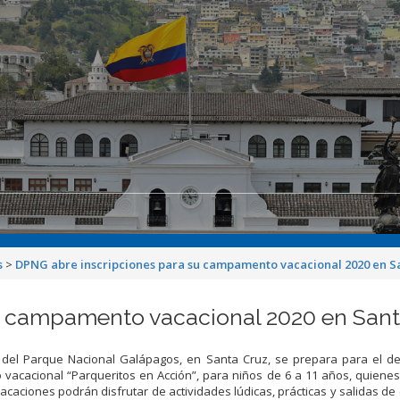
s
>
DPNG abre inscripciones para su campamento vacacional 2020 en S
u campamento vacacional 2020 en Sant
n del Parque Nacional Galápagos, en Santa Cruz, se prepara para el de
vacacional “Parqueritos en Acción”, para niños de 6 a 11 años, quiene
acaciones podrán disfrutar de actividades lúdicas, prácticas y salidas d