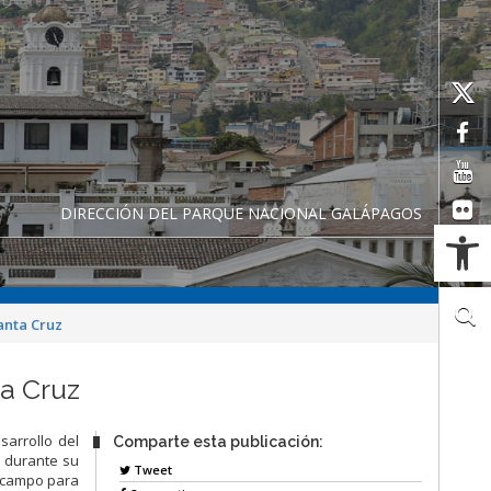
DIRECCIÓN DEL PARQUE NACIONAL GALÁPAGOS
Ab
anta Cruz
a Cruz
sarrollo del
Comparte esta publicación:
s durante su
Tweet
e campo para