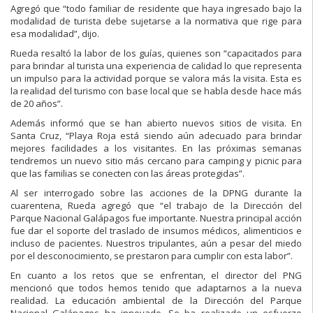
Agregó que “todo familiar de residente que haya ingresado bajo la
modalidad de turista debe sujetarse a la normativa que rige para
esa modalidad”, dijo.
Rueda resaltó la labor de los guías, quienes son “capacitados para
para brindar al turista una experiencia de calidad lo que representa
un impulso para la actividad porque se valora más la visita. Esta es
la realidad del turismo con base local que se habla desde hace más
de 20 años”.
Además informó que se han abierto nuevos sitios de visita. En
Santa Cruz, “Playa Roja está siendo aún adecuado para brindar
mejores facilidades a los visitantes. En las próximas semanas
tendremos un nuevo sitio más cercano para camping y picnic para
que las familias se conecten con las áreas protegidas”.
Al ser interrogado sobre las acciones de la DPNG durante la
cuarentena, Rueda agregó que “el trabajo de la Dirección del
Parque Nacional Galápagos fue importante. Nuestra principal acción
fue dar el soporte del traslado de insumos médicos, alimenticios e
incluso de pacientes. Nuestros tripulantes, aún a pesar del miedo
por el desconocimiento, se prestaron para cumplir con esta labor”.
En cuanto a los retos que se enfrentan, el director del PNG
mencionó que todos hemos tenido que adaptarnos a la nueva
realidad. La educación ambiental de la Dirección del Parque
Nacional Galápagos ha innovado. Se ha realizado un esfuerzo