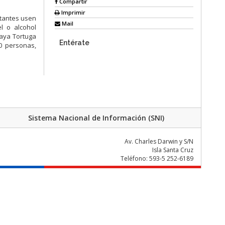
Compartir
Imprimir
itantes usen
Mail
el o alcohol
laya Tortuga
Entérate
0 personas,
Sistema Nacional de Información (SNI)
Av. Charles Darwin y S/N
Isla Santa Cruz
Teléfono: 593-5 252-6189