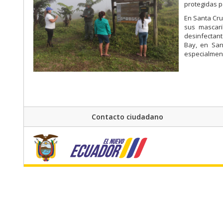
protegidas p
En Santa Cru
sus mascaril
desinfectant
Bay, en San
especialment
Contacto ciudadano