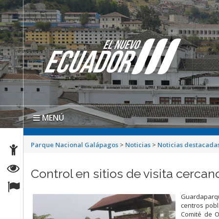
MENÚ
Parque Nacional Galápagos
>
Noticias
>
Noticias destacada
Control en sitios de visita cerca
Guardaparqu
centros pobl
Comité de O