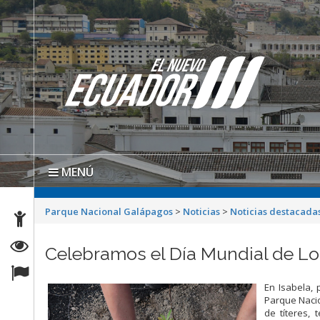
MENÚ
Parque Nacional Galápagos
>
Noticias
>
Noticias destacada
Celebramos el Día Mundial de L
En
Isabela
,
Parque Nacio
de títeres,