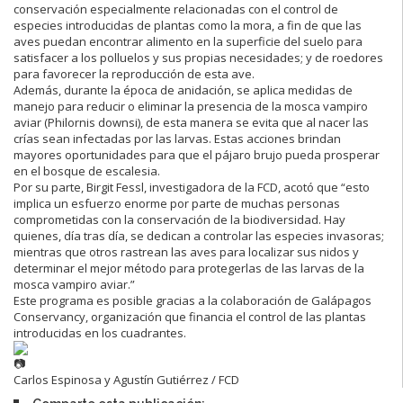
conservación especialmente relacionadas con el control de
especies introducidas de plantas como la mora, a fin de que las
aves puedan encontrar alimento en la superficie del suelo para
satisfacer a los polluelos y sus propias necesidades; y de roedores
para favorecer la reproducción de esta ave.
Además, durante la época de anidación, se aplica medidas de
manejo para reducir o eliminar la presencia de la mosca vampiro
aviar (Philornis downsi), de esta manera se evita que al nacer las
crías sean infectadas por las larvas. Estas acciones brindan
mayores oportunidades para que el pájaro brujo pueda prosperar
en el bosque de escalesia.
Por su parte, Birgit Fessl, investigadora de la FCD, acotó que “esto
implica un esfuerzo enorme por parte de muchas personas
comprometidas con la conservación de la biodiversidad. Hay
quienes, día tras día, se dedican a controlar las especies invasoras;
mientras que otros rastrean las aves para localizar sus nidos y
determinar el mejor método para protegerlas de las larvas de la
mosca vampiro aviar.”
Este programa es posible gracias a la colaboración de Galápagos
Conservancy, organización que financia el control de las plantas
introducidas en los cuadrantes.
Carlos Espinosa y Agustín Gutiérrez / FCD