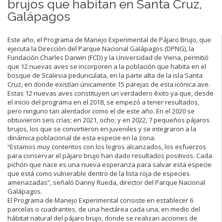
brujos que habitan en Santa Cruz,
Galápagos
Este año, el Programa de Manejo Experimental de Pájaro Brujo, que
ejecuta la Dirección del Parque Nacional Galápagos (DPNG), la
Fundación Charles Darwin (FCD) y la Universidad de Viena, permitió
que 12 nuevas aves se incorporen a la población que habita en el
bosque de Scalesia pedunculata, en la parte alta de la isla Santa
Cruz, en donde existían únicamente 15 parejas de esta icónica ave.
Estas 12 nuevas aves constituyen un verdadero éxito ya que, desde
el inicio del programa en el 2018, se empezó a tener resultados,
pero ninguno tan alentador como el de este año. En el 2020 se
obtuvieron seis crías; en 2021, ocho; y en 2022, 7 pequeños pájaros
brujos, los que se convirtieron en juveniles y se integraron a la
dinámica poblacional de esta especie en la zona.
“Estamos muy contentos con los logros alcanzados, los esfuerzos
para conservar el pájaro brujo han dado resultados positivos. Cada
pichón que nace es una nueva esperanza para salvar esta especie
que está como vulnerable dentro de la lista roja de especies
amenazadas”, señaló Danny Rueda, director del Parque Nacional
Galápagos.
El Programa de Manejo Experimental consiste en establecer 6
parcelas o cuadrantes, de una hectárea cada una, en medio del
hábitat natural del pájaro brujo, donde se realizan acciones de