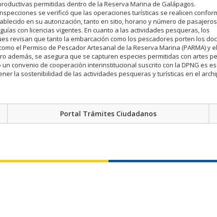
productivas permitidas dentro de la Reserva Marina de Galápagos.
inspecciones se verificó que las operaciones turísticas se realicen confor
tablecido en su autorización, tanto en sitio, horario y número de pasajeros
guías con licencias vigentes. En cuanto a las actividades pesqueras, los
es revisan que tanto la embarcación como los pescadores porten los d
 como el Permiso de Pescador Artesanal de la Reserva Marina (PARMA) y e
ro además, se asegura que se capturen especies permitidas con artes pe
o un convenio de cooperación interinstitucional suscrito con la DPNG es e
ener la sostenibilidad de las actividades pesqueras y turísticas en el archi
Portal Trámites Ciudadanos