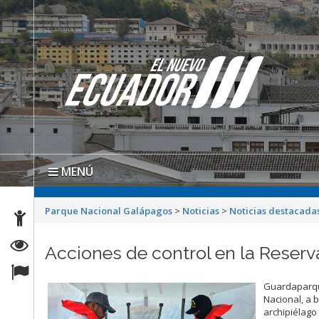
MENÚ
Parque Nacional Galápagos
>
Noticias
>
Noticias destacada
Acciones de control en la Reser
Guardaparque
Nacional, a 
archipiélago 