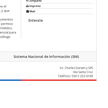
Compartir
Imprimir
me el
, y que
Mail
ocumentos
Entérate
l permiso
rmitidos.
sencial para
piélago.
Sistema Nacional de Información (SNI)
Av. Charles Darwin y S/N
Isla Santa Cruz
Teléfono: 593-5 252-6189